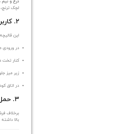
ذرع و نیم 
لچک ترنج، ا
۲. کاربردهای متنوع در فضای خانه
این قالیچه
در ورودی من
کنار تخت د
زیر میز جلو
در اتاق کود
۳. حمل و نقل و شستشوی آسان
برخلاف فر
بالا داشته 