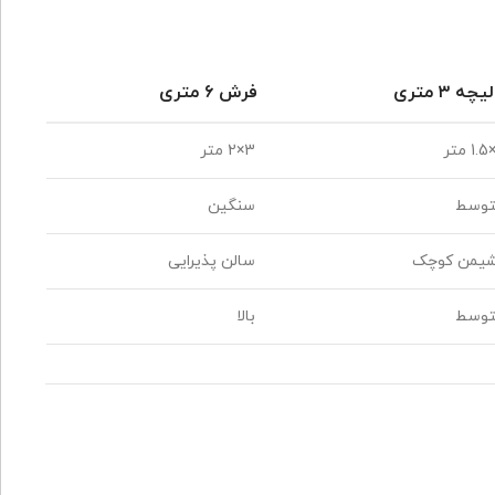
یچه ۳ متری
فرش ۶ متری
3×2 متر
توسط
سنگین
یمن کوچک
سالن پذیرایی
توسط
بالا