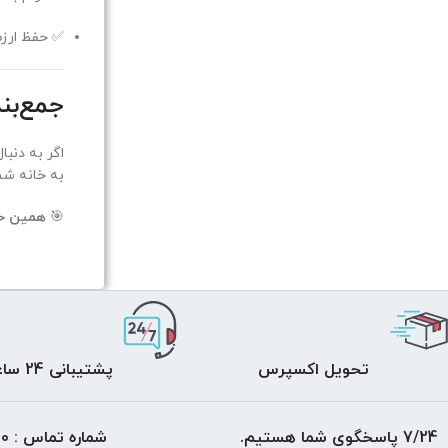
✅ حفظ ارز
جمع‌بن
اگر به دنب
به خانه شم
🎯
همین حال
تحویل اکسپرس
پشتیبانی 24 ساعته
7/24 پاسخگوی شما هستیم.
شماره تماس : 09162951120