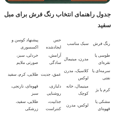
جدول راهنمای انتخاب رنگ فرش برای مبل
سفید
حس
پیشنهاد کوسن و
رنگ فرش
سبک مناسب
ایجادشده
اکسسوری
طوسی یا
آرامش،
خردلی، سبز،
مدرن، مینیمال
نقره‌ای
سادگی
صورتی ملایم
سرمه‌ای یا
کلاسیک، مدرن
عمق، جدیت
طلایی، کرم، سفید
نفتی
لوکس
مینیمال، خانه
دلبازی،
قهوه‌ای، نارنجی،
کرم یا بژ
کوچک
روشنایی
سبز
مشکی یا
جذابیت،
طلایی، سفید،
لوکس، مدرن
قهوه‌ای
کنتراست
زرشکی